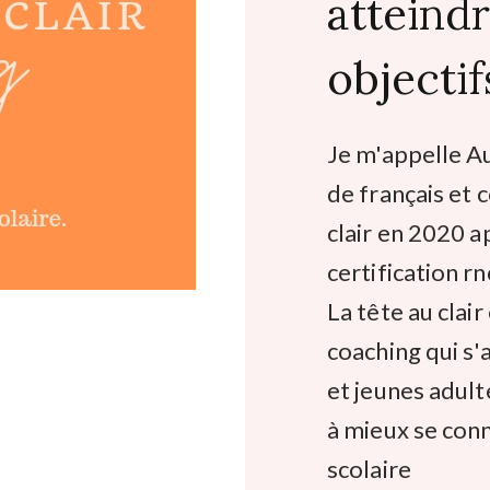
atteindr
objectif
Je m'appelle Au
de français et c
clair en 2020 
certification r
La tête au clai
coaching qui s
et jeunes adul
à mieux se con
scolaire