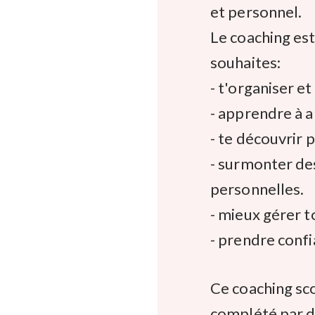
et personnel.
Le coaching est 
souhaites:
- t'organiser et
- apprendre à 
- te découvrir p
- surmonter des
personnelles.
- mieux gérer t
- prendre confi
Ce coaching sco
complété par d